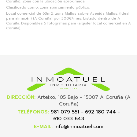
Coruña). Zona con la ubicación aproximada.
Clasificado como: zona aparcamiento público.
Local comercial de 63m2, zona Mallos sobre Avenida Mallos. (Ideal
para almacén) (A Coruña) por 300€/mes. Listado dentro de A
Coruña. Disponibles 5 fotografias para (alquiler local comercial en A
Coruña).
DIRECCIÓN:
Arteixo, 105 Bajo - 15007 A Coruña (A
Coruña)
TELÉFONOS:
981 079 551
-
692 180 744
-
610 033 643
E-MAIL:
info@inmoatuel.com